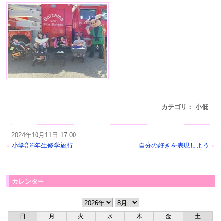
カテゴリ： 小低
2024年10月11日 17:00
«
小学部6年生修学旅行
自分の好きを表現しよう
»
カレンダー
日
月
火
水
木
金
土